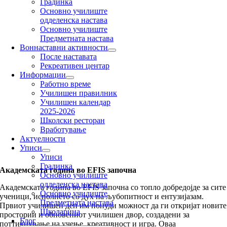
Градинка
Основно училиште
одделенска настава
Oсновно училиште
Предметната настава
Воннаставни активности
После наставата
Рекреативен центар
Информации
Работно време
Училишен правилник
Училишен календар
2025-2026
Школски ресторан
Вработување
Актуелности
Уписи
Уписи
Градинка
Академската година во EFIS започна
Основно училиште
одделенска настава
Академската година во EFIS започна со топло добредојде за сите
Oсновно училиште
ученици, исполнето со дух на љубопитност и ентузијазам.
Предметната настава
Првиот училишен ден им понуди можност да ги откријат новите
Школарина
простории и обновениот училишен двор, создадени за
Блог
поттикнување на учење, креативност и игра. Оваа