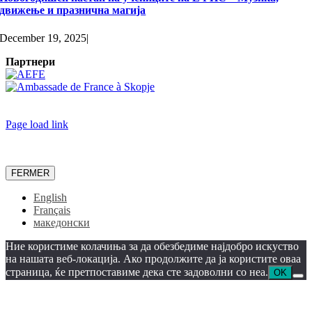
движење и празнична магија
December 19, 2025
|
Партнери
Page load link
FERMER
English
Français
македонски
Ние користиме колачиња за да обезбедиме најдобро искуство
на нашата веб-локација. Ако продолжите да ја користите оваа
страница, ќе претпоставиме дека сте задоволни со неа.
OK
Go
to
Top