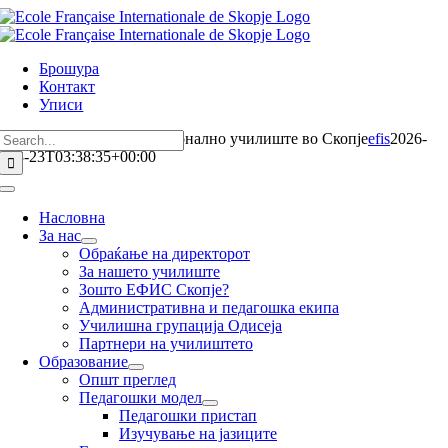
Skip
to
content
Брошурa
Контакт
Уписи
Search
Француското интернационално училиште во Скопје
efis
2026-
for:
03-23T03:38:35+00:00
Toggle
Navigation
Насловна
За нас
Обраќање на директорот
За нашето училиште
Зошто ЕФИС Скопје?
Административна и педагошка екипа
Училишна групација Oдисеја
Партнери на училиштето
Образование
Општ преглед
Педагошки модел
Педагошки пристап
Изучување на јазиците