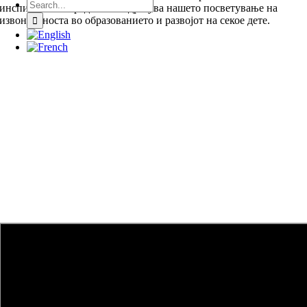
Search
инспиративна средина го одразува нашето посветување на
for:
извонредноста во образованието и развојот на секое дете.