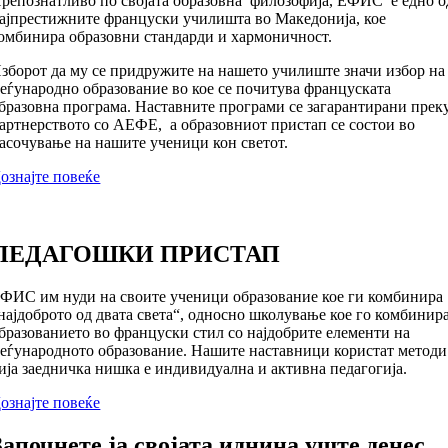
репознатливо по својата образовна филозофија, ЕФИC е едно о
ајпрестижните француски училишта во Македонија, кое
омбинира образовни стандарди и хармоничност.
зборот да му се придружите на нашето училиште значи избор на
еѓународно образование во кое се почитува француската
бразовна програма. Наставните програми се загарантирани прек
артнерството со АЕФЕ, а образовниот пристап се состои во
асочување на нашите ученици кон светот.
ознајте повеќе
ПЕДАГОШКИ ПРИСТАП
ФИС им нуди на своите ученици образование кое ги комбинира
најдоброто од двата света“, односно школување кое го комбинир
бразованието во француски стил со најдобрите елементи на
еѓународното образование. Нашите наставници користат методи
ија заедничка нишка е индивидуална и активна педагогија.
ознајте повеќе
Започнете ја својата иднина уште денес