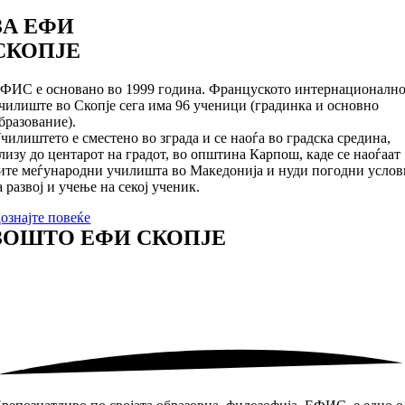
ЗА ЕФИ
СКОПЈЕ
ФИС е основано во 1999 година. Француското интернационалн
чилиште во Скопје сега има 96 ученици (градинка и основно
бразование).
чилиштето е сместено во зграда и се наоѓа во градска средина,
лизу до центарот на градот, во општина Карпош, каде се наоѓаат
ите меѓународни училишта во Македонија и нуди погодни услов
а развој и учење на секој ученик.
ознајте повеќе
ЗОШТО ЕФИ СКОПЈЕ