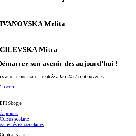
IVANOVSKA Melita
CILEVSKA Mitra
Démarrez son avenir dès aujourd’hui !
es admissions pour la rentrée 2026-2027 sont ouvertes.
’inscrire
EFI Skopje
À propos
Cursus scolarie
Activités extrascolaires
Contcatez-nous