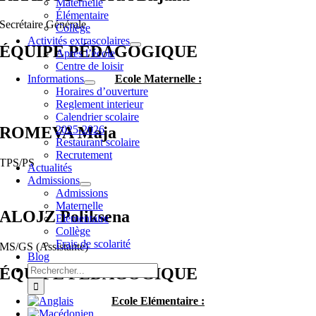
Maternelle
Élémentaire
Secrétaire Générale
Collège
Activités extrascolaires
ÉQUIPE PÉDAGOGIQUE
Après l’école
Centre de loisir
Informations
Ecole Maternelle :
Horaires d’ouverture
Reglement interieur
Calendrier scolaire
2025-2026
ROMEVA Maja
Restaurant scolaire
Recrutement
TPS/PS
Actualités
Admissions
Admissions
Maternelle
ALOJZ Poliksena
Elémentaire
Collège
Frais de scolarité
MS/GS (Assistante)
Blog
Rechercher:
ÉQUIPE PÉDAGOGIQUE
Ecole Elémentaire :