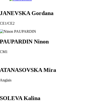
JANEVSKA Gordana
CE1/CE2
PAUPARDIN Ninon
CM1
ATANASOVSKA Mira
Anglais
SOLEVA Kalina